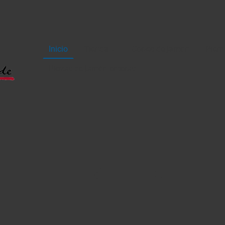
Inicio
Tienda
Cortes de jamón
Prem
Piezas de jamón enteras