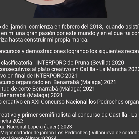
del jamón, comienza en febrero del 2018, cuando asistí 
ó en mí una gran pasión por este mundo y en el que fui c
iza hasta construir mi propia marca.
 concursos y demostraciones logrando los siguientes reco
clasificatoria - INTERPORC de Pruna (Sevilla) 2020
onsecutivos al plato creativo en Catilla - La Mancha 202
ivo en final de INTERPORC 2021
curso organizado en Benarrabá (Malaga) 2021
titud de corte Benarrabá (Malaga) 2021
o Benarrabá (Malaga) 2021
to creativo en XXI Concurso Nacional los Pedroches organ
eativo y primer semifinalista al concurso de Castilla - 
ancha 2023
ga Nacional Lopera ( Jaén) 2023
Mejor cortador de jamón Los Pedroches ( Villanueva de cordob
onal Serón (Almeria)2024