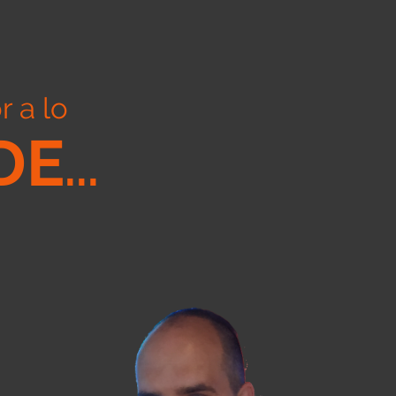
r a lo
DE
...